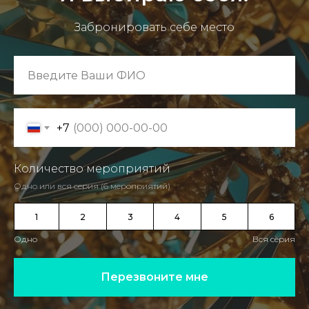
Забронировать себе место
+7
Количество мероприятий
Одно или вся серия (6 мероприятий)
1
2
3
4
5
6
Одно
Вся серия
Перезвоните мне